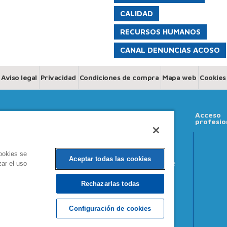
CALIDAD
RECURSOS HUMANOS
CANAL DENUNCIAS ACOSO
Aviso legal
Privacidad
Condiciones de compra
Mapa web
Cookies
Productos
Comprometidos
Actualidad
Acceso
profesio
Medicamentos
Formación
Vídeos Thea
Nutrición ocular
Fundación
Noticias
cookies se
Aceptar todas las cookies
zar el uso
Información de
Sequedad ocular
interés
Higiene y cuidados
oculares
Rechazarlas todas
Configuración de cookies