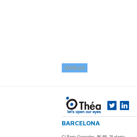
00006.pdf
BARCELONA
C/ Enric Granados, 86-88, 2ª planta