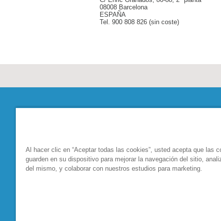
08008 Barcelona
ESPAÑA
Tel. 900 808 826 (sin coste)
Grupo
Innovación
Historia
Sin conservantes
Cultura empresarial
I + D
Al hacer clic en “Aceptar todas las cookies”, usted acepta que las 
guarden en su dispositivo para mejorar la navegación del sitio, anali
Théa en el Mundo
del mismo, y colaborar con nuestros estudios para marketing.