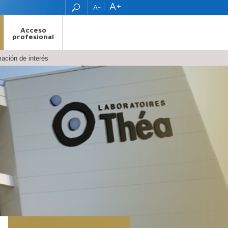
A+
A-
Acceso
profesional
mación de interés