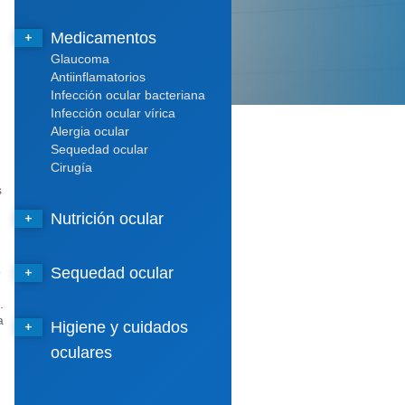
Medicamentos
Glaucoma
Antiinflamatorios
Infección ocular bacteriana
Infección ocular vírica
Alergia ocular
Sequedad ocular
Cirugía
s
Nutrición ocular
o
Sequedad ocular
.
a
Higiene y cuidados
oculares