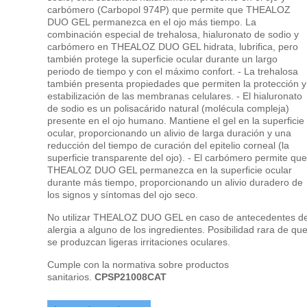
carbómero (Carbopol 974P) que permite que THEALOZ
DUO GEL permanezca en el ojo más tiempo. La
combinación especial de trehalosa, hialuronato de sodio y
carbómero en THEALOZ DUO GEL hidrata, lubrifica, pero
también protege la superficie ocular durante un largo
periodo de tiempo y con el máximo confort. - La trehalosa
también presenta propiedades que permiten la protección y
estabilización de las membranas celulares. - El hialuronato
de sodio es un polisacárido natural (molécula compleja)
presente en el ojo humano. Mantiene el gel en la superficie
ocular, proporcionando un alivio de larga duración y una
reducción del tiempo de curación del epitelio corneal (la
superficie transparente del ojo). - El carbómero permite que
THEALOZ DUO GEL permanezca en la superficie ocular
durante más tiempo, proporcionando un alivio duradero de
los signos y síntomas del ojo seco.
No utilizar THEALOZ DUO GEL en caso de antecedentes d
alergia a alguno de los ingredientes. Posibilidad rara de qu
se produzcan ligeras irritaciones oculares.
Cumple con la normativa sobre productos
sanitarios.
CPSP21008CAT