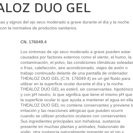
ALOZ DUO GEL
tomas y signos del ojo seco moderado a grave durante el día y la noche.
on la normativa de productos sanitarios.
CN. 176049.4
Los síntomas de ojo seco moderado a grave pueden estar
causados por factores externos como el viento, el humo, la
contaminación, el polvo, las condiciones climáticas soleada
o frías, calefacción, aire acondicionado, viajes de avión o
trabajo continuado delante de una pantalla de ordenador.
THEALOZ DUO GEL (C.N. 176049.4) es un gel fluido para
utilizar en la superficie ocular durante el día y la noche.
THEALOZ DUO GEL es estéril, sin conservantes, hipotónic
y con pH neutro, lo que significa que tiene el mismo pH que
la superficie ocular lo que ayuda a mantener el agua en ella
THEALOZ DUO GEL no contiene conservantes y previene l
irritación y las reacciones alérgicas que pueden ocurrir
cuando se utilizan productos oculares con conservantes.
Sus ingredientes principales son trehalosa, sustancia
presente en muchas plantas y animales, hialuronato de
sodio, otra sustancia naturalmente presente en el ojo y