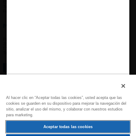
ESPAÑA
Tel. (+34) 93 476 68 10
Fax. (+34) 93 476 68 11
MADRID
Paseo de la Castellana, 79, 6ª y 7ª planta.
28046 Madrid
ESPAÑA
Tel. (+34) 91 791 66 15
CONTACTO
FARMACOVIGILANCIA
CALIDAD
Al hacer clic en “Aceptar todas las cookies”, usted acepta que las
RECURSOS HUMANOS
cookies se guarden en su dispositivo para mejorar la navegación del
sitio, analizar el uso del mismo, y colaborar con nuestros estudios
CANAL DENUNCIAS ACOSO
para marketing.
Aceptar todas las cookies