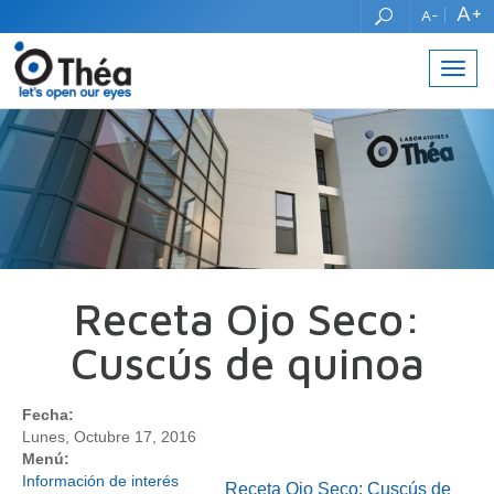
A+
A-
Toggl
navig
Receta Ojo Seco:
Cuscús de quinoa
Fecha:
Lunes, Octubre 17, 2016
Menú:
Información de interés
Receta Ojo Seco: Cuscús de