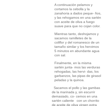
A continuación pelamos y
cortamos la cebolla y la
zanahoria a dados peque- ños,
y las rehogamos en una sartén
con aceite de oliva a fuego
suave para que no cojan color.
Mientras tanto, deshojamos y
sacamos ramilletes de la
coliflor y del romanesco de un
tamaño similar y los hervimos
5 minutos en abundante agua
con sal.
Finalmente, en la misma
sartén junta- mos las verduras
rehogadas, las hervi- das, los
garbanzos, las pipas de girasol
peladas y la quinoa.
Sacamos el pollo y las gambas
de la marinada y, sin escurrir
demasiado, co- cemos en una
sartén caliente con un chorrito
de aceite de oliva virgen extra